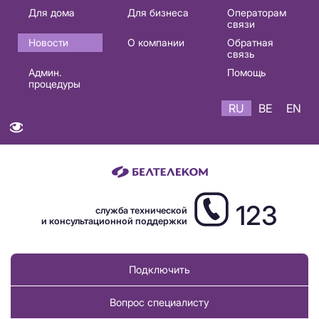
Основная
Для дома
Для бизнеса
Операторам
связи
навигация
Новости
О компании
Обратная
RU
связь
Админ.
Помощь
процедуры
RU
BE
EN
123
служба технической
и консультационной поддержки
Подключить
Вопрос специалисту