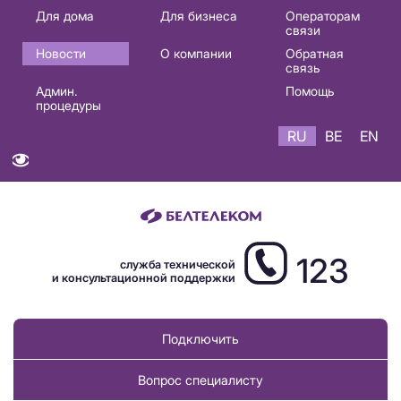
Основная
Для дома
Для бизнеса
Операторам
связи
навигация
Новости
О компании
Обратная
RU
связь
Админ.
Помощь
процедуры
RU
BE
EN
123
служба технической
и консультационной поддержки
Подключить
Вопрос специалисту