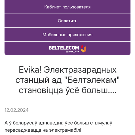
Кабинет пользователя
Оплатить
Мобильные приложения
Купить товар
Evika! Электразарадных
станцый ад "Белтэлекам"
становіцца ўсё больш....
12.02.2024
А ў беларусаў адпаведна ўсё больш стымулаў
перасаджвацца на электрамабілі.