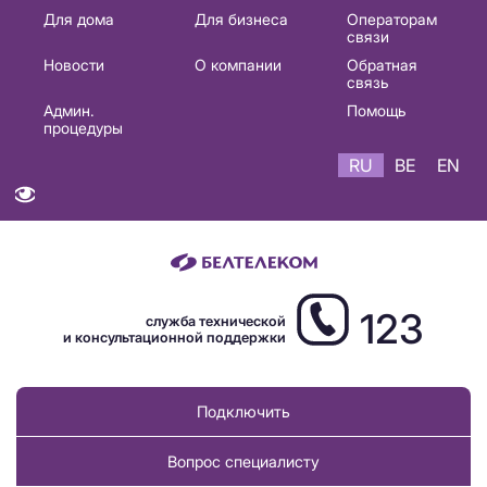
Основная
Для дома
Для бизнеса
Операторам
связи
навигация
Новости
О компании
Обратная
RU
связь
Админ.
Помощь
процедуры
RU
BE
EN
123
служба технической
и консультационной поддержки
Подключить
Вопрос специалисту