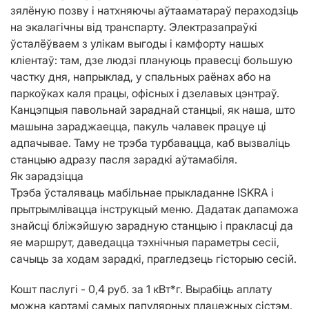
зялёную позву і натхняючы аўтааматараў пераходзіць
на экалагічны від транспарту. Электразапраўкі
ўсталёўваем з улікам выгоды і камфорту нашых
кліентаў: там, дзе людзі плануюць правесці большую
частку дня, напрыклад, у спальных раёнах або на
паркоўках каля працы, офісных і дзелавых цэнтраў.
Канцэпцыя павольнай зараднай станцыі, як наша, што
машына зараджаецца, пакуль чалавек працуе ці
адпачывае. Таму не трэба турбавацца, каб вызваліць
станцыю адразу пасля зарадкі аўтамабіля.
Як зарадзіцца
Трэба ўсталяваць мабільнае прыкладанне ISKRA і
прытрымлівацца інструкцый меню. Дадатак дапаможа
знайсці бліжэйшую зарадную станцыю і пракласці да
яе маршрут, даведацца тэхнічныя параметры сесіі,
сачыць за ходам зарадкі, прагледзець гісторыю сесій.
Кошт паслугі - 0,4 руб. за 1 кВт*г. Вырабіць аплату
можна картамі самых папулярных плацежных сістэм.