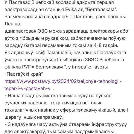
У Паставах Віцебскай вобласці адкрыта першая
электразарадная станцыя Evika ад "Белтэлекам".
Размешчана яна па адрасе: г. Паставы, раён плошчы
Леніна.
аднапастовая ЭЗС можа зараджаць электракары або
аўто з гібрыдным рухавіком, забяспечваючы поўную
зарадку батарэі пераменным токам за 4-8 гадзін.
Як адзначыў Іосіф Тамашэвіч, начальнік Пастаўскага
ўчастка электрасувязі Глыбоцкага ЗВЭС Віцебскага
філіяла РУП» Белтэлекам ", у інтэрв'ю газеты
"Пастаўскі край"
https://www.postawy.by/2024/02/zeljonye-tehnologii-
teper-i-v-postavah-v
…
- Наша прадпрыемства трымае руку на пульсе
сучасных павеваў. І гэта тычыцца не толькі
тэхналагічных навінак у сферы тэлекамунікацый, але і
шэрагу іншых напрамкаў.
- З нядаўняга часу актыўна ствараем інфраструктуру
для электракараў, тым самым падтрымліваючы