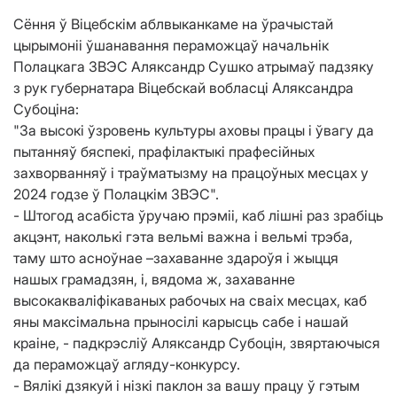
Сёння ў Віцебскім аблвыканкаме на ўрачыстай
цырымоніі ўшанавання пераможцаў начальнік
Полацкага ЗВЭС Аляксандр Сушко атрымаў падзяку
з рук губернатара Віцебскай вобласці Аляксандра
Субоціна:
"За высокі ўзровень культуры аховы працы і ўвагу да
пытанняў бяспекі, прафілактыкі прафесійных
захворванняў і траўматызму на працоўных месцах у
2024 годзе ў Полацкім ЗВЭС".
- Штогод асабіста ўручаю прэміі, каб лішні раз зрабіць
акцэнт, наколькі гэта вельмі важна і вельмі трэба,
таму што асноўнае –захаванне здароўя і жыцця
нашых грамадзян, і, вядома ж, захаванне
высокакваліфікаваных рабочых на сваіх месцах, каб
яны максімальна прыносілі карысць сабе і нашай
краіне, - падкрэсліў Аляксандр Субоцін, звяртаючыся
да пераможцаў агляду-конкурсу.
- Вялікі дзякуй і нізкі паклон за вашу працу ў гэтым