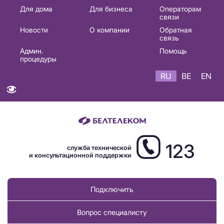
Основная
Для дома
Для бизнеса
Операторам
связи
навигация
Новости
О компании
Обратная
RU
связь
Админ.
Помощь
процедуры
RU
BE
EN
123
служба технической
и консультационной поддержки
Подключить
Вопрос специалисту