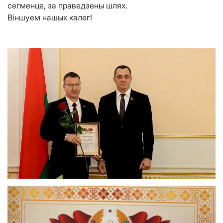
сегменце, за праведзены шлях.
Віншуем нашых калег!