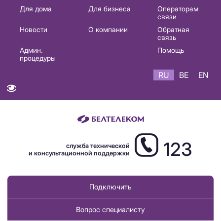
Основная
Для дома
Для бизнеса
Операторам
связи
навигация
Новости
О компании
Обратная
RU
связь
Админ.
Помощь
процедуры
RU
BE
EN
123
служба технической
и консультационной поддержки
Подключить
Вопрос специалисту