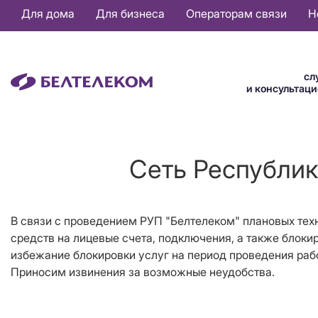
Основная
Для дома
Для бизнеса
Операторам связи
Н
навигация
RU
сл
и консультац
Сеть Республик
В связи с проведением РУП "Белтелеком" плановых техн
средств на лицевые счета, подключения, а также блоки
избежание блокировки услуг на период проведения рабо
Приносим извинения за возможные неудобства.