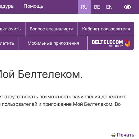
цедуры
Помощь
RU
BE
EN
дключить
Вопрос специалисту
Кабинет пользователя
латить
Мобильные приложения
Купить товар
Мой Белтелеком.
дет отсутствовать возможность зачисления денежных
ты пользователей и приложение Мой Белтелеком. Во
Печать