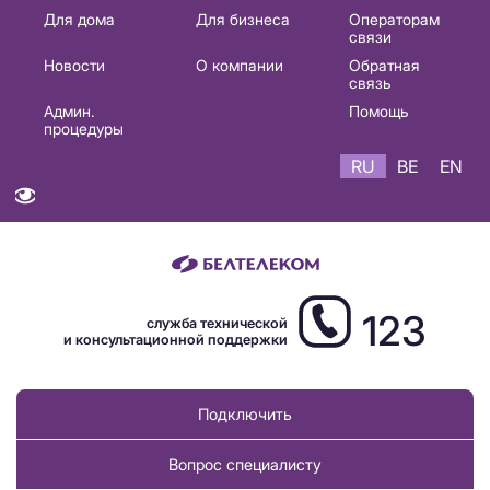
Основная
Для дома
Для бизнеса
Операторам
связи
навигация
Новости
О компании
Обратная
RU
связь
Админ.
Помощь
процедуры
RU
BE
EN
123
служба технической
и консультационной поддержки
Подключить
Вопрос специалисту