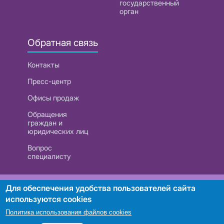
государственный
орган
Обратная связь
Контакты
Пресс-центр
Офисы продаж
Обращения
граждан и
юридических лиц
Вопрос
специалисту
РУП «Белтелеком». УНП 101007741
Для обеспечения удобства пользователей сайта
используются cookies
Политика использования файлов cookies