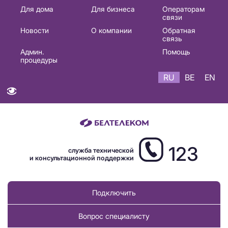
Основная
Для дома
Для бизнеса
Операторам
связи
навигация
Новости
О компании
Обратная
RU
связь
Админ.
Помощь
процедуры
RU
BE
EN
123
служба технической
и консультационной поддержки
Подключить
Вопрос специалисту