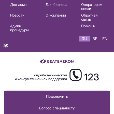
Основная
Для дома
Для бизнеса
Операторам
связи
навигация
Новости
О компании
Обратная
RU
связь
Админ.
Помощь
процедуры
RU
BE
EN
123
служба технической
и консультационной поддержки
Подключить
Вопрос специалисту