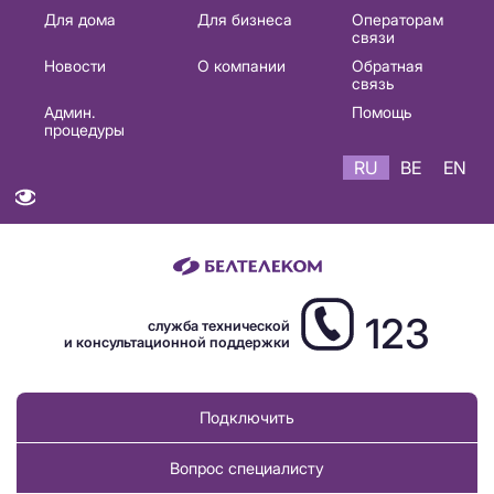
Основная
Для дома
Для бизнеса
Операторам
связи
навигация
Новости
О компании
Обратная
RU
связь
Админ.
Помощь
процедуры
RU
BE
EN
123
служба технической
и консультационной поддержки
Подключить
Вопрос специалисту