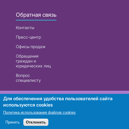
Обратная связь
Контакты
Пресс-центр
Офисы продаж
Обращения
граждан и
юридических лиц
Вопрос
специалисту
РУП «Белтелеком». УНП 101007741
Для обеспечения удобства пользователей сайта
используются cookies
Политика использования файлов cookies
Поиск
Принять
Отклонить