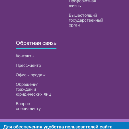
Профсоюзная
жизнь
Вышестоящий
государственный
орган
Обратная связь
Контакты
Пресс-центр
Офисы продаж
Обращения
граждан и
юридических лиц
Вопрос
специалисту
РУП «Белтелеком». УНП 101007741
Для обеспечения удобства пользователей сайта