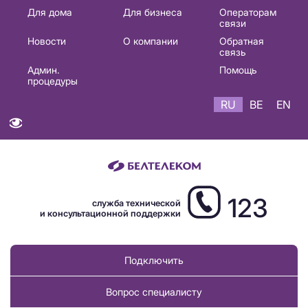
Основная
Для дома
Для бизнеса
Операторам
связи
навигация
Новости
О компании
Обратная
RU
связь
Админ.
Помощь
процедуры
RU
BE
EN
123
служба технической
и консультационной поддержки
Подключить
Вопрос специалисту