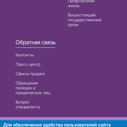
Профсоюзная
жизнь
Вышестоящий
государственный
орган
Обратная связь
Контакты
Пресс-центр
Офисы продаж
Обращения
граждан и
юридических лиц
Вопрос
специалисту
РУП «Белтелеком». УНП 101007741
Для обеспечения удобства пользователей сайта