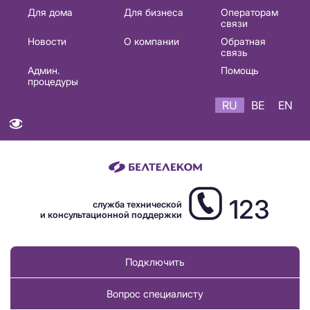
Основная
Для дома
Для бизнеса
Операторам
связи
навигация
Новости
О компании
Обратная
RU
связь
Админ.
Помощь
процедуры
RU
BE
EN
123
служба технической
и консультационной поддержки
Подключить
Вопрос специалисту