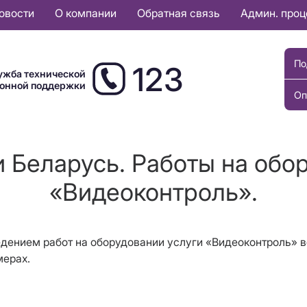
овости
О компании
Обратная связь
Админ. про
По
123
ужба технической
ионной поддержки
Оп
 Беларусь. Работы на обо
«Видеоконтроль».
оведением работ на оборудовании услуги «Видеоконтроль» 
мерах.