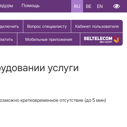
цедуры
Помощь
RU
BE
EN
дключить
Вопрос специалисту
Кабинет пользователя
латить
Мобильные приложения
Купить товар
рудовании услуги
возможно кратковременное отсутствие (до 5 мин)