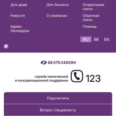
Основная
Для дома
Для бизнеса
Операторам
связи
навигация
Новости
О компании
Обратная
RU
связь
Админ.
Помощь
процедуры
RU
BE
EN
123
служба технической
и консультационной поддержки
Подключить
Вопрос специалисту