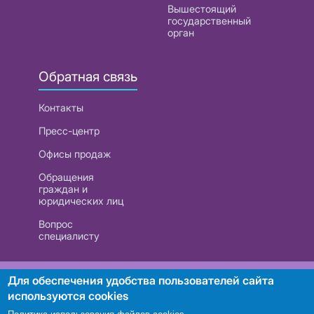
Вышестоящий
государственный
орган
Обратная связь
Контакты
Пресс-центр
Офисы продаж
Обращения
граждан и
юридических лиц
Вопрос
специалисту
РУП «Белтелеком». УНП 101007741
Для обеспечения удобства пользователей сайта
используются cookies