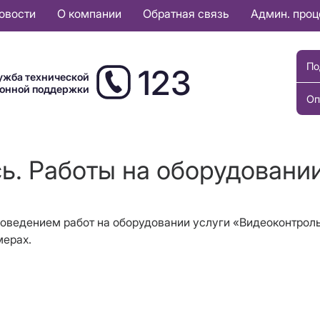
овости
О компании
Обратная связь
Админ. про
По
123
ужба технической
ионной поддержки
Оп
ь. Работы на оборудовани
 проведением работ на оборудовании услуги «Видеоконтрол
мерах.