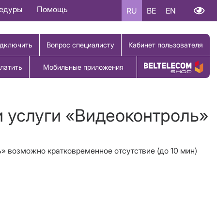
цедуры
Помощь
RU
BE
EN
дключить
Вопрос специалисту
Кабинет пользователя
латить
Мобильные приложения
Купить товар
и услуги «Видеоконтроль»
ь» возможно кратковременное отсутствие (до 10 мин)