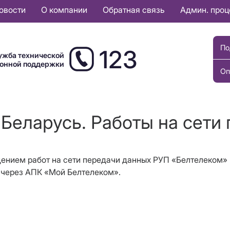
овости
О компании
Обратная связь
Админ. про
По
123
ужба технической
ионной поддержки
Оп
Беларусь. Работы на сети
ведением работ на сети передачи данных РУП «Белтелеком
 через АПК «Мой Белтелеком».