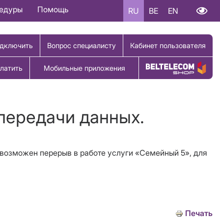
цедуры
Помощь
RU
BE
EN
дключить
Вопрос специалисту
Кабинет пользователя
латить
Мобильные приложения
Купить товар
 передачи данных.
» возможен перерыв в работе услуги «Семейный 5», для
Печать