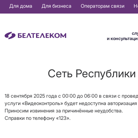
Основная
Для дома
Для бизнеса
Операторам связи
Н
навигация
RU
сл
и консультац
Сеть Республики 
18 сентября 2025 года c 00:00 до 06:00 в связи с про
услуги «Видеоконтроль» будет недоступна авторизация
Приносим извинения за причинённые неудобства.
Справки по телефону «123».