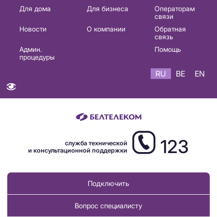
Основная
Для дома
Для бизнеса
Операторам
связи
навигация
Новости
О компании
Обратная
RU
связь
Админ.
Помощь
процедуры
RU
BE
EN
123
служба технической
и консультационной поддержки
Подключить
Вопрос специалисту