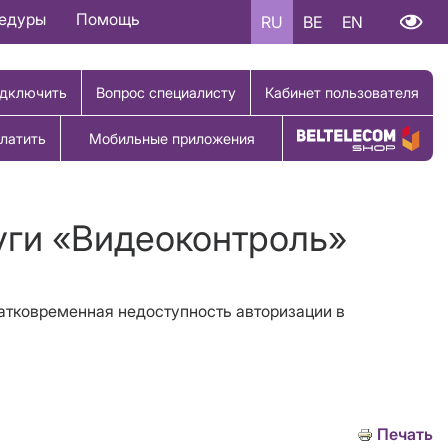
цедуры
Помощь
RU
BE
EN
дключить
Вопрос специалисту
Кабинет пользователя
латить
Мобильные приложения
Купить товар
уги «Видеоконтроль»
ратковременная недоступность авторизации в
Печать