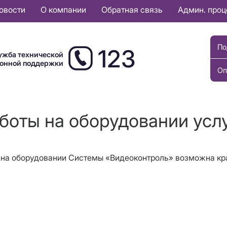
овости
О компании
Обратная связь
Админ. про
По
123
ужба технической
ионной поддержки
Оп
аботы на оборудовании усл
бот на оборудовании Системы «Видеоконтроль» возможна к