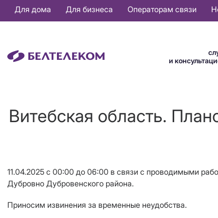
Основная
Для дома
Для бизнеса
Операторам связи
Н
навигация
RU
сл
и консультац
Витебская область. План
11.04.2025 с 00:00 до 06:00 в связи с проводимыми раб
Дубровно Дубровенского района.
Приносим извинения за временные неудобства.