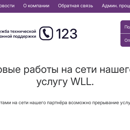
овости
О компании
Обратная связь
Админ. про
По
123
ужба технической
ионной поддержки
Оп
овые работы на сети нашег
услугу WLL.
отами на сети нашего партнёра возможно прерывание услу