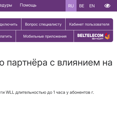
цедуры
Помощь
RU
BE
EN
дключить
Вопрос специалисту
Кабинет пользователя
латить
Мобильные приложения
Купить товар
о партнёра с влиянием на
ги WLL длительностью до 1 часа у абонентов г.