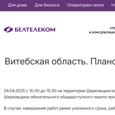
Основная
Для дома
Для бизнеса
Операторам связи
Н
навигация
RU
сл
и консультац
Витебская область. План
24.04.2025 с 10.00 до 15.30 на территории Шарковщинск
Шарковщина обязательного общедоступного пакета про
В случае завершения работ ранее указанного срока, ра