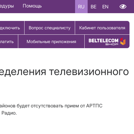
цедуры
Помощь
RU
BE
EN
дключить
Вопрос специалисту
Кабинет пользователя
латить
Мобильные приложения
Купить товар
ределения телевизионного
 районов будет отсутствовать прием от АРТПС
 Радио.