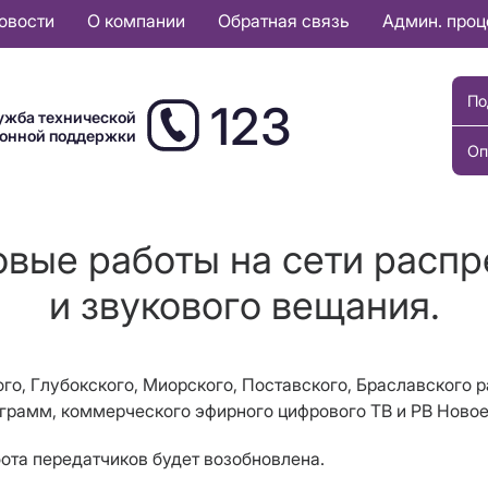
овости
О компании
Обратная связь
Админ. про
По
123
ужба технической
ионной поддержки
Оп
овые работы на сети расп
и звукового вещания.
ого, Глубокского, Миорского, Поставского, Браславского
грамм, коммерческого эфирного цифрового ТВ и РВ Новое
бота передатчиков будет возобновлена.