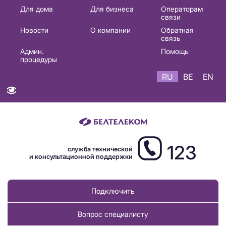
Основная
Для дома
Для бизнеса
Операторам
связи
навигация
Новости
О компании
Обратная
RU
связь
Админ.
Помощь
процедуры
RU
BE
EN
123
служба технической
и консультационной поддержки
Подключить
Вопрос специалисту