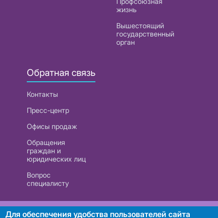
Профсоюзная
жизнь
Вышестоящий
государственный
орган
Обратная связь
Контакты
Пресс-центр
Офисы продаж
Обращения
граждан и
юридических лиц
Вопрос
специалисту
РУП «Белтелеком». УНП 101007741
Для обеспечения удобства пользователей сайта