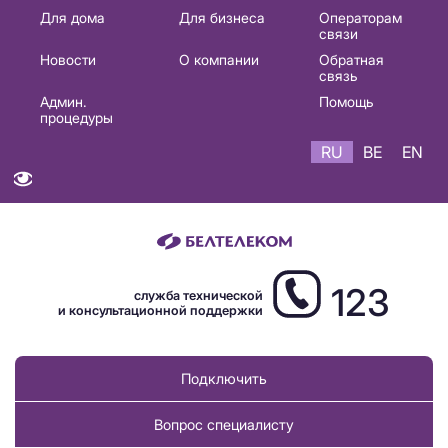
Основная
Для дома
Для бизнеса
Операторам
связи
навигация
Новости
О компании
Обратная
RU
связь
Админ.
Помощь
процедуры
RU
BE
EN
123
служба технической
и консультационной поддержки
Подключить
Вопрос специалисту