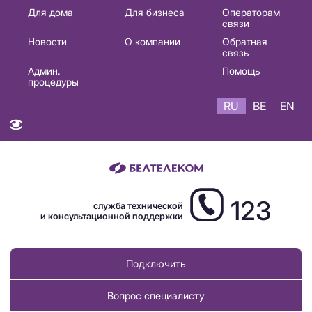
Основная
Для дома
Для бизнеса
Операторам
связи
навигация
Новости
О компании
Обратная
RU
связь
Админ.
Помощь
процедуры
RU
BE
EN
123
служба технической
и консультационной поддержки
Подключить
Вопрос специалисту