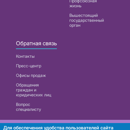
Профсоюзная
жизнь
Вышестоящий
государственный
орган
Обратная связь
Контакты
Пресс-центр
Офисы продаж
Обращения
граждан и
юридических лиц
Вопрос
специалисту
РУП «Белтелеком». УНП 101007741
Для обеспечения удобства пользователей сайта