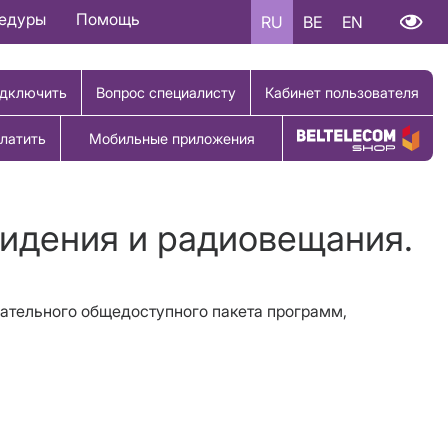
цедуры
Помощь
RU
BE
EN
дключить
Вопрос специалисту
Кабинет пользователя
латить
Мобильные приложения
Купить товар
видения и радиовещания.
зательного общедоступного пакета программ,