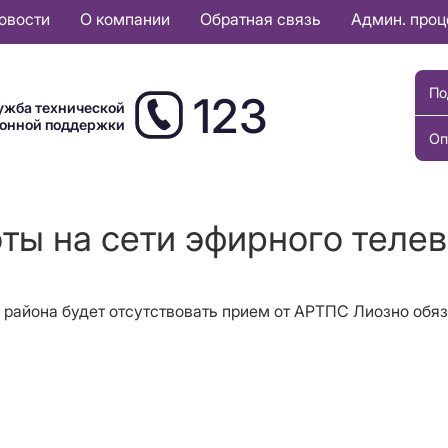
овости
О компании
Обратная связь
Админ. про
По
123
ужба технической
ионной поддержки
Оп
оты на сети эфирного теле
 района будет отсутствовать прием от АРТПС Лиозно обя