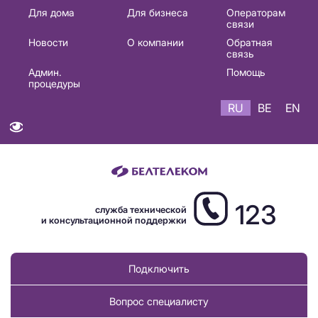
Основная
Для дома
Для бизнеса
Операторам
связи
навигация
Новости
О компании
Обратная
RU
связь
Админ.
Помощь
процедуры
RU
BE
EN
123
служба технической
и консультационной поддержки
Подключить
Вопрос специалисту