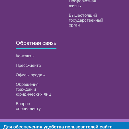
Профсоюзная
жизнь
Вышестоящий
государственный
орган
Обратная связь
Контакты
Пресс-центр
Офисы продаж
Обращения
граждан и
юридических лиц
Вопрос
специалисту
РУП «Белтелеком». УНП 101007741
Для обеспечения удобства пользователей сайта