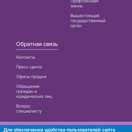
Профсоюзная
жизнь
Вышестоящий
государственный
орган
Обратная связь
Контакты
Пресс-центр
Офисы продаж
Обращения
граждан и
юридических лиц
Вопрос
специалисту
РУП «Белтелеком». УНП 101007741
Для обеспечения удобства пользователей сайта