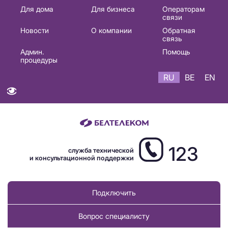
Основная
Для дома
Для бизнеса
Операторам
связи
навигация
Новости
О компании
Обратная
RU
связь
Админ.
Помощь
процедуры
RU
BE
EN
123
служба технической
и консультационной поддержки
Подключить
Вопрос специалисту