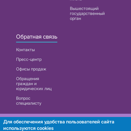
Вышестоящий
государственный
орган
Обратная связь
Контакты
Пресс-центр
Офисы продаж
Обращения
граждан и
юридических лиц
Вопрос
специалисту
РУП «Белтелеком». УНП 101007741
Для обеспечения удобства пользователей сайта
используются cookies