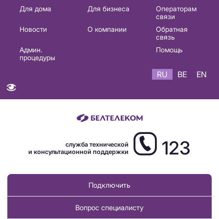
Основная
Для дома
Для бизнеса
Операторам
связи
навигация
Новости
О компании
Обратная
RU
связь
Админ.
Помощь
процедуры
RU
BE
EN
123
служба технической
и консультационной поддержки
Подключить
Вопрос специалисту