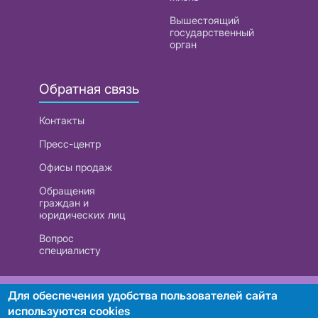
Вышестоящий
государственный
орган
Обратная связь
Контакты
Пресс-центр
Офисы продаж
Обращения
граждан и
юридических лиц
Вопрос
специалисту
РУП «Белтелеком». УНП 101007741
Для обеспечения удобства пользователей сайта
используются cookies