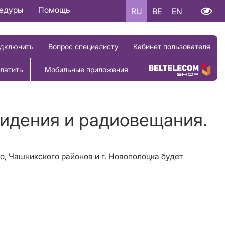
цедуры
Помощь
RU
BE
EN
дключить
Вопрос специалисту
Кабинет пользователя
латить
Мобильные приложения
Купить товар
видения и радиовещания.
о, Чашникского районов и г. Новополоцка будет