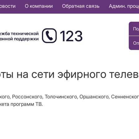
овости
О компании
Обратная связь
Админ. про
По
123
ужба технической
ионной поддержки
Оп
оты на сети эфирного теле
кого, Россонского, Толочинского, Оршанского, Сенненског
кета программ ТВ.