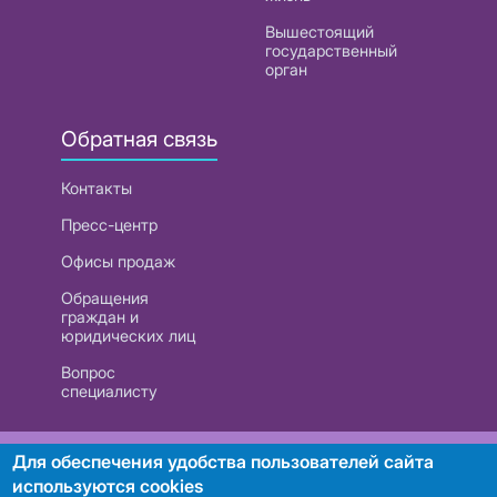
Вышестоящий
государственный
орган
Обратная связь
Контакты
Пресс-центр
Офисы продаж
Обращения
граждан и
юридических лиц
Вопрос
специалисту
РУП «Белтелеком». УНП 101007741
Для обеспечения удобства пользователей сайта
используются cookies