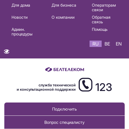
Основная
Для дома
Для бизнеса
Операторам
связи
навигация
Новости
О компании
Обратная
RU
связь
Админ.
Помощь
процедуры
RU
BE
EN
123
служба технической
и консультационной поддержки
Подключить
Вопрос специалисту