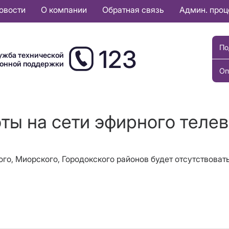
овости
О компании
Обратная связь
Админ. про
По
123
ужба технической
ионной поддержки
Оп
оты на сети эфирного теле
кого, Миорского, Городокского районов будет отсутствова