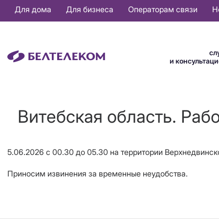
Основная
Для дома
Для бизнеса
Операторам связи
Н
навигация
RU
сл
и консультац
Витебская область. Раб
5.06.2026 с 00.30 до 05.30 на территории Верхнедвинс
Приносим извинения за временные неудобства.