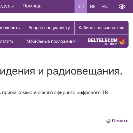
цедуры
Помощь
RU
BE
EN
дключить
Вопрос специалисту
Кабинет пользователя
латить
Мобильные приложения
Купить товар
видения и радиовещания.
ть прием коммерческого эфирного цифрового ТВ.
Печать