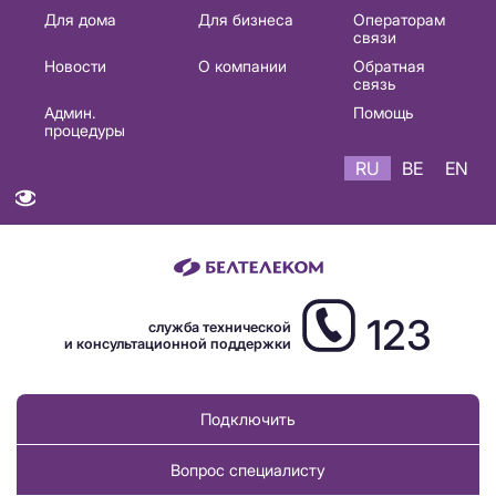
Основная
Для дома
Для бизнеса
Операторам
связи
навигация
Новости
О компании
Обратная
RU
связь
Админ.
Помощь
процедуры
RU
BE
EN
123
служба технической
и консультационной поддержки
Подключить
Вопрос специалисту