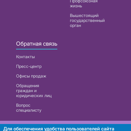
Профсоюзная
жизнь
Вышестоящий
государственный
орган
Обратная связь
Контакты
Пресс-центр
Офисы продаж
Обращения
граждан и
юридических лиц
Вопрос
специалисту
РУП «Белтелеком». УНП 101007741
Для обеспечения удобства пользователей сайта