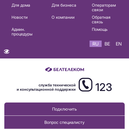
Основная
Для дома
Для бизнеса
Операторам
связи
навигация
Новости
О компании
Обратная
RU
связь
Админ.
Помощь
процедуры
RU
BE
EN
123
служба технической
и консультационной поддержки
Подключить
Вопрос специалисту