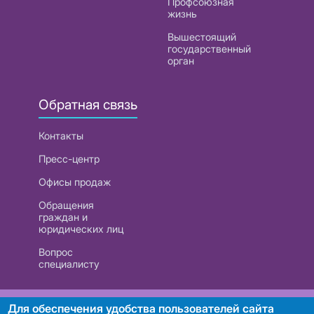
Профсоюзная
жизнь
Вышестоящий
государственный
орган
Обратная связь
Контакты
Пресс-центр
Офисы продаж
Обращения
граждан и
юридических лиц
Вопрос
специалисту
РУП «Белтелеком». УНП 101007741
Для обеспечения удобства пользователей сайта