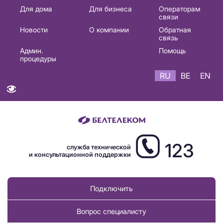
Основная
Для дома
Для бизнеса
Операторам
связи
навигация
Новости
О компании
Обратная
RU
связь
Админ.
Помощь
процедуры
RU
BE
EN
123
служба технической
и консультационной поддержки
Подключить
Вопрос специалисту