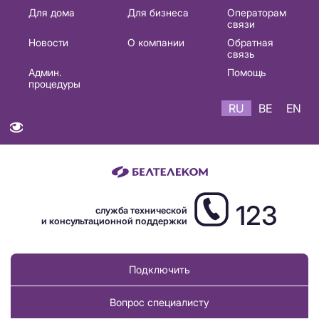
Основная
Для дома
Для бизнеса
Операторам
связи
навигация
Новости
О компании
Обратная
RU
связь
Админ.
Помощь
процедуры
RU
BE
EN
123
служба технической
и консультационной поддержки
Подключить
Вопрос специалисту