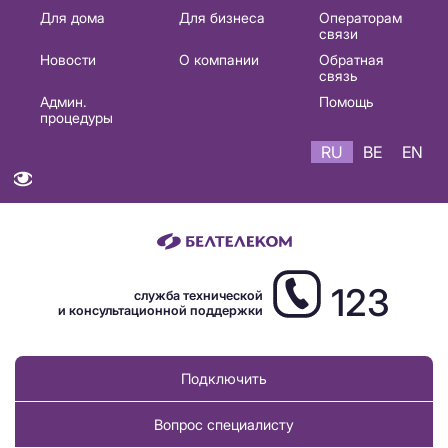
Основная
Для дома
Для бизнеса
Операторам
связи
навигация
Новости
О компании
Обратная
RU
связь
Админ.
Помощь
процедуры
RU
BE
EN
123
служба технической
и консультационной поддержки
Подключить
Вопрос специалисту