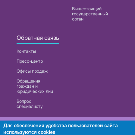
Вышестоящий
государственный
орган
Обратная связь
Контакты
Пресс-центр
Офисы продаж
Обращения
граждан и
юридических лиц
Вопрос
специалисту
РУП «Белтелеком». УНП 101007741
Для обеспечения удобства пользователей сайта
используются cookies