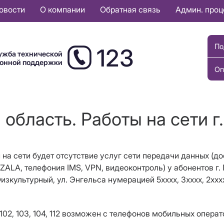
овости
О компании
Обратная связь
Админ. про
По
123
ужба технической
ионной поддержки
Оп
 область. Работы на сети г.
 на сети будет отсутствие услуг сети передачи данных (дос
 ZALA, телефония IMS,
VPN
, видеоконтроль) у абонентов г.
изкультурный, ул. Энгельса нумерацией 5хххх, 3хххх, 2ххх
102, 103, 104, 112 возможен с телефонов мобильных операт