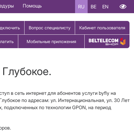
цедуры
Помощь
RU
BE
EN
дключить
Вопрос специалисту
Кабинет пользователя
латить
Мобильные приложения
Купить товар
 Глубокое.
туп в сеть интернет для абонентов услуги byfly на
 Глубокое по адресам: ул. Интернациональная, ул. 30 Лет
х,
подключенных по технологии
GPON
, на период
оров.