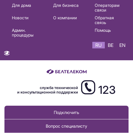
Основная
Для дома
Для бизнеса
Операторам
связи
навигация
Новости
О компании
Обратная
RU
связь
Админ.
Помощь
процедуры
RU
BE
EN
123
служба технической
и консультационной поддержки
Подключить
Вопрос специалисту