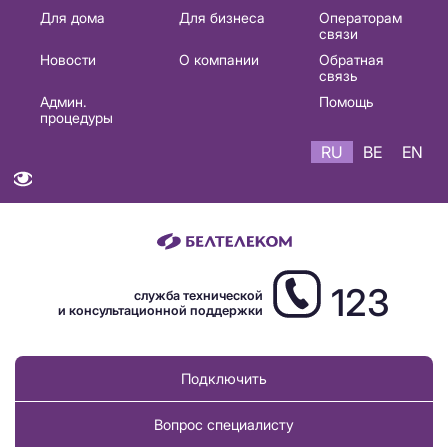
Основная
Для дома
Для бизнеса
Операторам
связи
навигация
Новости
О компании
Обратная
RU
связь
Админ.
Помощь
процедуры
RU
BE
EN
123
служба технической
и консультационной поддержки
Подключить
Вопрос специалисту