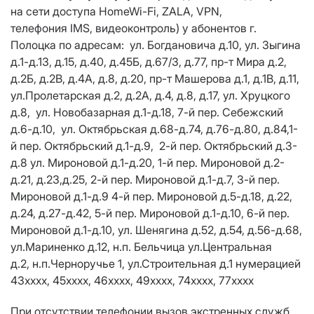
на сети доступа
HomeWi
-
Fi
,
ZALA
,
VPN
,
телефония
IMS
, видеоконтроль) у абонентов г.
Полоцка по адресам: ул. Богдановича д.10, ул. Зыгина
д.1-д.13, д.15, д.40, д.45Б, д.67/3, д.77, пр-т Мира д.2,
д.2Б, д.2В, д.4А, д.8, д.20, пр-т Машерова д.1, д.1В, д.11,
ул.Пролетарская д.2, д.2A, д.4, д.8, д.17, ул. Хруцкого
д.8, ул. Новобазарная д.1-д.18, 7-й пер. Себежский
д.6-д.10, ул. Октябрьская д.68-д.74, д.76-д.80, д.84,1-
й пер. Октябрьский д.1-д.9, 2-й пер. Октябрьский д.3-
д.8 ул. Мироновой д.1-д.20, 1-й пер. Мироновой д.2-
д.21, д.23,д.25, 2-й пер. Мироновой д.1-д.7, 3-й пер.
Мироновой д.1-д.9 4-й пер. Мироновой д.5-д.18, д.22,
д.24, д.27-д.42, 5-й пер. Мироновой д.1-д.10, 6-й пер.
Мироновой д.1-д.10, ул. Шенягина д.52, д.54, д.56-д.68,
ул.Мариненко д.12, н.п. Бельчица ул.Центральная
д.2, н.п.Черноручье 1, ул.Строительная д.1 нумерацией
43хххх, 45хххх, 46хххх, 49хххх, 74хххх, 77хххх
При отсутствии телефонии вызов экстренных служб