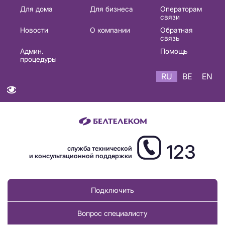
Основная
Для дома
Для бизнеса
Операторам
связи
навигация
Новости
О компании
Обратная
RU
связь
Админ.
Помощь
процедуры
RU
BE
EN
123
служба технической
и консультационной поддержки
Подключить
Вопрос специалисту