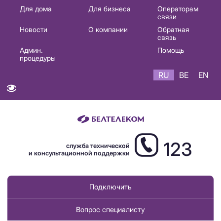
Основная
Для дома
Для бизнеса
Операторам
связи
навигация
Новости
О компании
Обратная
RU
связь
Админ.
Помощь
процедуры
RU
BE
EN
123
служба технической
и консультационной поддержки
Подключить
Вопрос специалисту