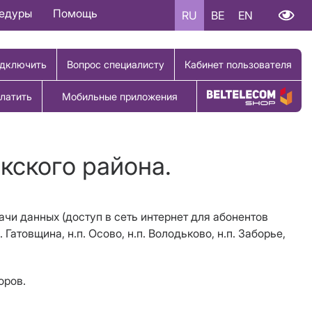
цедуры
Помощь
RU
BE
EN
дключить
Вопрос специалисту
Кабинет пользователя
латить
Мобильные приложения
Купить товар
кского района.
ачи данных (доступ в сеть интернет для абонентов
Гатовщина, н.п. Осово, н.п. Володьково, н.п. Заборье,
оров.