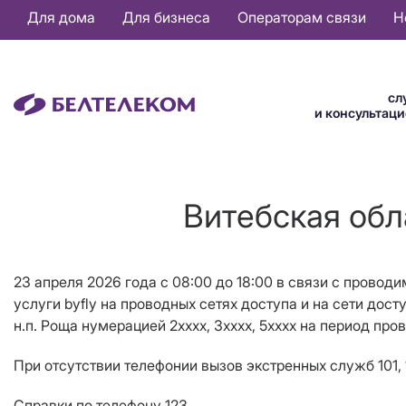
Основная
Для дома
Для бизнеса
Операторам связи
Н
навигация
RU
сл
и консультац
Витебская обл
23 апреля 2026 года с 08:00 до 18:00 в связи с провод
услуги byfly на проводных сетях доступа и на сети досту
н.п. Роща нумерацией 2хххх, 3xxxx, 5хххх на период про
При отсутствии телефонии вызов экстренных служб 101, 
Справки по телефону 123.