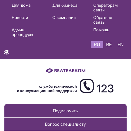
Основная
Для дома
Для бизнеса
Операторам
связи
навигация
Новости
О компании
Обратная
RU
связь
Админ.
Помощь
процедуры
RU
BE
EN
123
служба технической
и консультационной поддержки
Подключить
Вопрос специалисту