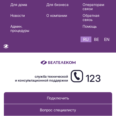
Основная
Для дома
Для бизнеса
Операторам
связи
навигация
Новости
О компании
Обратная
RU
связь
Админ.
Помощь
процедуры
RU
BE
EN
123
служба технической
и консультационной поддержки
Подключить
Вопрос специалисту