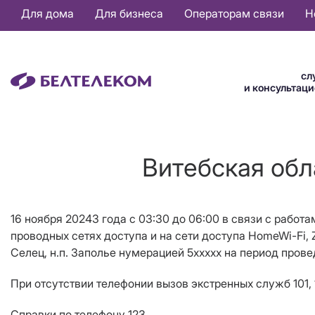
Основная
Для дома
Для бизнеса
Операторам связи
Н
навигация
RU
сл
и консультац
Витебская обл
16 ноября 20243 года с 03:30 до 06:00 в связи с работа
проводных сетях доступа и на сети доступа HomeWi-Fi, 
Селец, н.п.
Заполье нумерацией 5ххххх
на период прове
При отсутствии телефонии вызов экстренных служб 101, 
Справки по телефону 123.