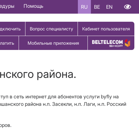
цедуры
Помощь
RU
BE
EN
дключить
Вопрос специалисту
Кабинет пользователя
латить
Мобильные приложения
Купить товар
нского района.
туп в сеть интернет для абонентов услуги byfly на
ршанского района н.п.
Засекли, н.п.
Лаги, н.п.
Росский
торов.