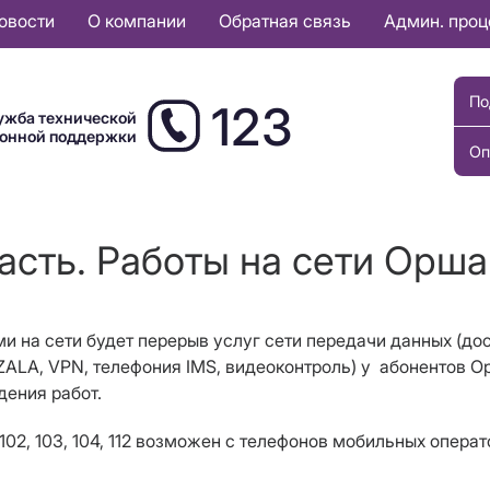
овости
О компании
Обратная связь
Админ. про
По
123
ужба технической
ионной поддержки
Оп
асть. Работы на сети Орша
ми на сети будет перерыв услуг сети передачи данных (дос
ZALA, VPN, телефония IMS, видеоконтроль) у абонентов О
дения работ.
102, 103, 104, 112 возможен с телефонов мобильных опера