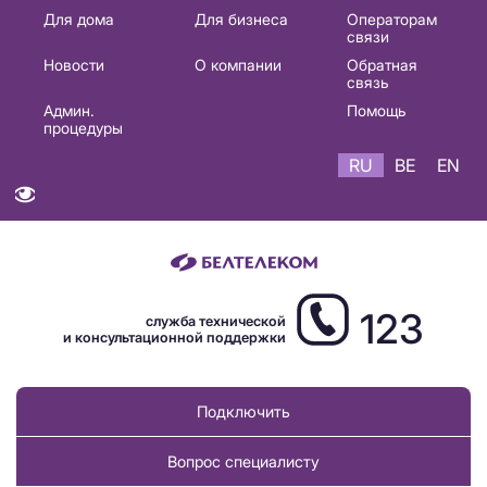
Основная
Для дома
Для бизнеса
Операторам
связи
навигация
Новости
О компании
Обратная
RU
связь
Админ.
Помощь
процедуры
RU
BE
EN
123
служба технической
и консультационной поддержки
Подключить
Вопрос специалисту