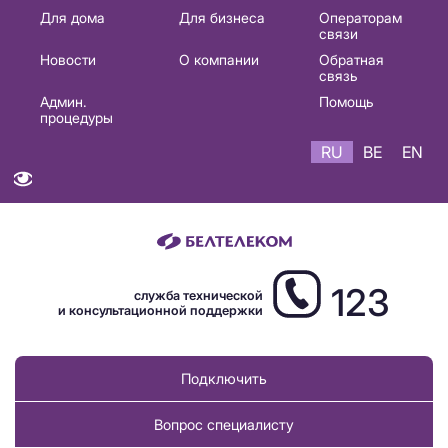
Основная
Для дома
Для бизнеса
Операторам
связи
навигация
Новости
О компании
Обратная
RU
связь
Админ.
Помощь
процедуры
RU
BE
EN
123
служба технической
и консультационной поддержки
Подключить
Вопрос специалисту