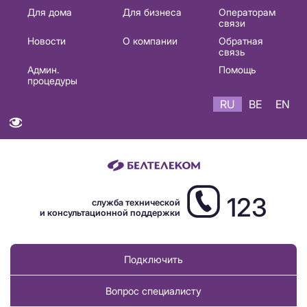
Основная
Для дома
Для бизнеса
Операторам
связи
навигация
Новости
О компании
Обратная
RU
связь
Админ.
Помощь
процедуры
RU
BE
EN
123
служба технической
и консультационной поддержки
Подключить
Вопрос специалисту