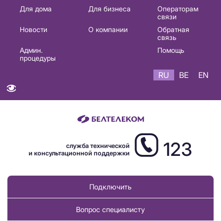
Основная
Для дома
Для бизнеса
Операторам
связи
навигация
Новости
О компании
Обратная
RU
связь
Админ.
Помощь
процедуры
RU
BE
EN
123
служба технической
и консультационной поддержки
Подключить
Вопрос специалисту