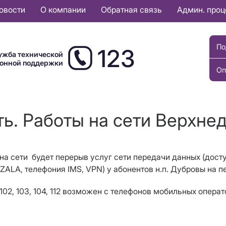
овости
О компании
Обратная связь
Админ. про
По
123
ужба технической
ионной поддержки
Оп
ь. Работы на сети Верхне
и на сети будет перерыв услуг сети передачи данных (досту
 ZALA, телефония IMS,
VPN
) у абонентов н.п
.
Дубровы на пе
102, 103, 104, 112 возможен с телефонов мобильных операт