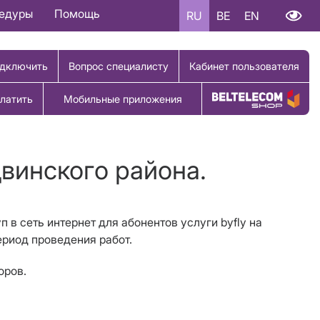
цедуры
Помощь
RU
BE
EN
дключить
Вопрос специалисту
Кабинет пользователя
латить
Мобильные приложения
Купить товар
двинского района.
п в сеть интернет для абонентов услуги byfly на
риод проведения работ.
оров.